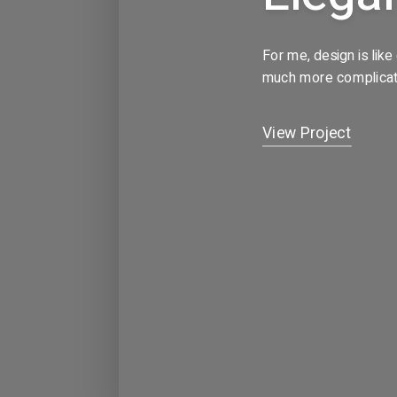
For me, design is like
much more complicated
View Project
Adresse
Project
RÉALISATION
34 Rue du Langued
Contact
Casablanca,
Maroc