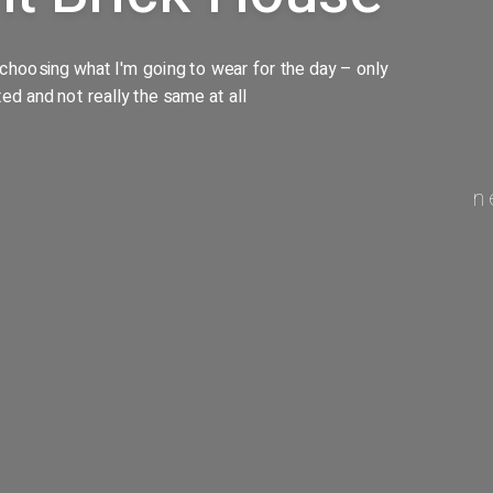
 choosing what I'm going to wear for the day – only
 and not really the same at all
n
Horaires d'ouvertures
Social
oc,
Lundi — Vendredi 9h – 17h
Facebook
Samedi 9h – 12h
Instagram
Dimanche — Fermer
LinkedIn