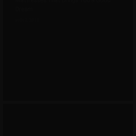
Mattresses That Brings You a Good
Dream
août 2, 2018